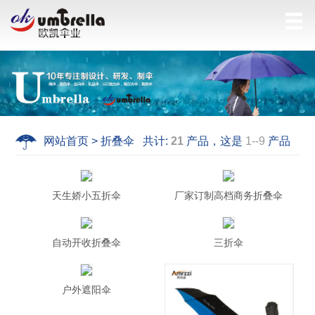
网站首页 > 折叠伞 共计:
21
产品，这是
1--9
产品
天生娇小五折伞
厂家订制高档商务折叠伞
自动开收折叠伞
三折伞
户外遮阳伞