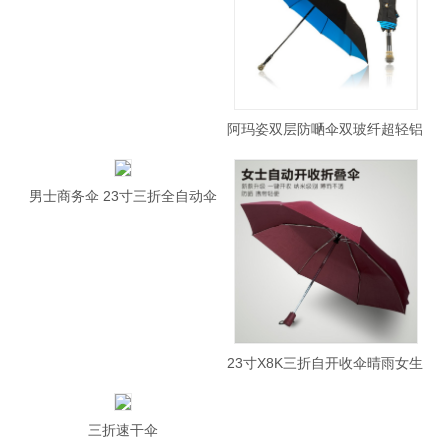
阿玛姿双层防嗮伞双玻纤超轻铝
骨镶钻伞精密
男士商务伞 23寸三折全自动伞
10骨折
23寸X8K三折自开收伞晴雨女生
时尚伞
三折速干伞